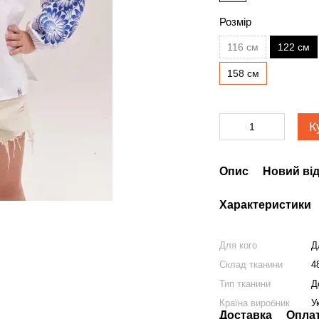
Розмір
116 см
122 см
158 см
К
Опис
Новий від
Характеристики
Для кого
Д
Склад тканини
4
Тип тканини
Д
Країна виробник
У
Доставка
Опла