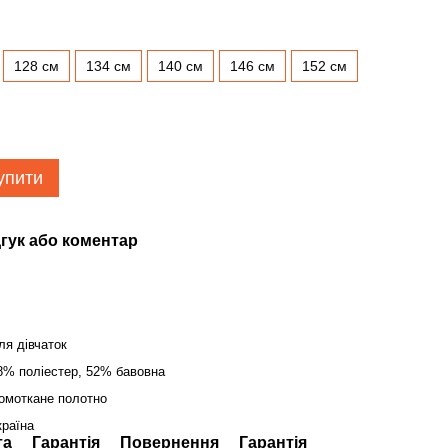
128 см
134 см
140 см
146 см
152 см
упити
гук або коментар
ля дівчаток
8% поліестер, 52% бавовна
омоткане полотно
країна
та
Гарантія
Повернення
Гарантія