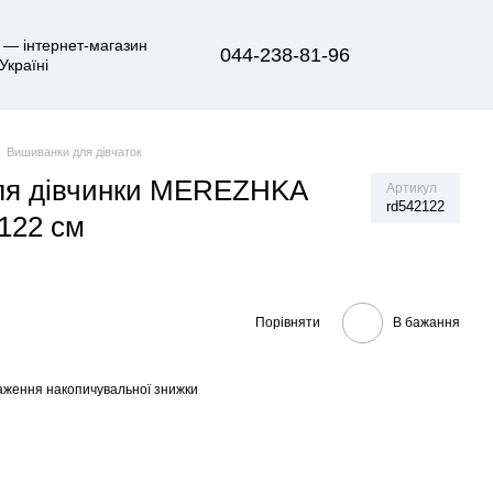
044-238-81-96
Вишиванки для дівчаток
ля дівчинки MEREZHKA
Артикул
rd542122
122 см
Порівняти
В бажання
аження накопичувальної знижки