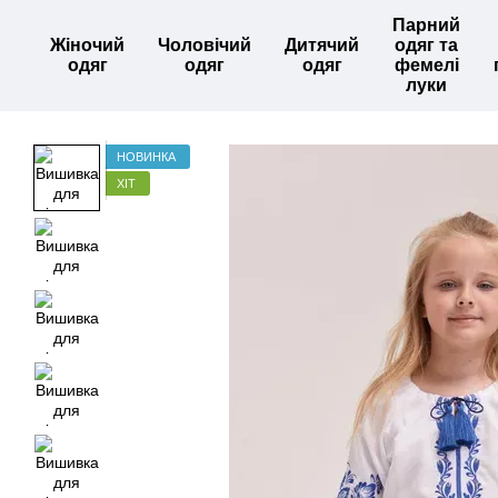
Перейти до основного контенту
Парний
Жіночий
Чоловічий
Дитячий
одяг та
одяг
одяг
одяг
фемелі
луки
НОВИНКА
ХІТ