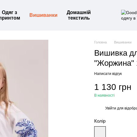
Одяг з
Домашній
Вишиванки
принтом
текстиль
Головна
Вишиванки
Вишивка д
"Жоржина" 
Написати відгук
1 130 грн
В наявності
Увійти
для відобр
%
Колір