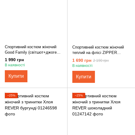
Спортивний костюм жіночий
Спортивний костюм жіночий
Good Family (світшот+джогери)
теплий на флісі ZIPPER
начос сірий меланж
REVER графіт
1 990 грн
1 690 грн
2 190 грн
В наявності
В наявності
Купити
Купити
−25%
−25%