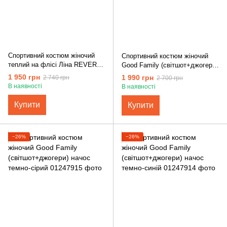
Спортивний костюм жіночий
Спортивний костюм жіночий
теплий на флісі Ліна REVER
Good Family (світшот+джогери)
молочний
начос чорний
1 950 грн
1 990 грн
2 740 грн
2 700 грн
В наявності
В наявності
Купити
Купити
−26%
−26%