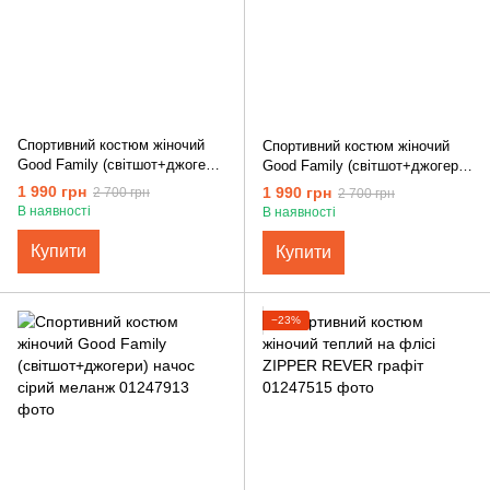
Спортивний костюм жіночий
Спортивний костюм жіночий
Good Family (світшот+джогери)
Good Family (світшот+джогери)
начос темно-сірий
начос темно-синій
1 990 грн
1 990 грн
2 700 грн
2 700 грн
В наявності
В наявності
Купити
Купити
−23%