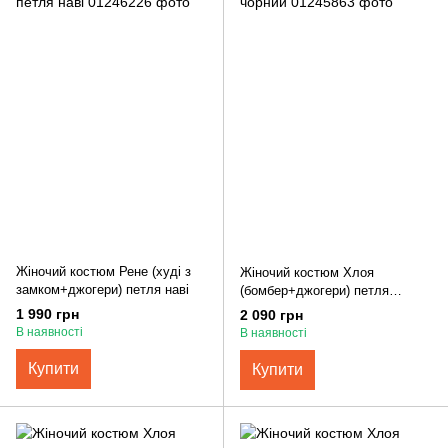
Жіночий костюм Рене (худі з
Жіночий костюм Хлоя
замком+джогери) петля наві
(бомбер+джогери) петля
чорний
1 990 грн
2 090 грн
В наявності
В наявності
Купити
Купити