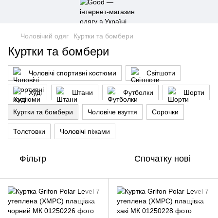
Чоловічий одяг
Куртки та бомбери
Куртки та бомбери
Чоловічі спортивні костюми
Світшоти
Худі
Штани
Футболки
Шорти
Куртки та бомбери
Чоловіче взуття
Сорочки
Толстовки
Чоловічі піжами
Фільтр
Спочатку нові