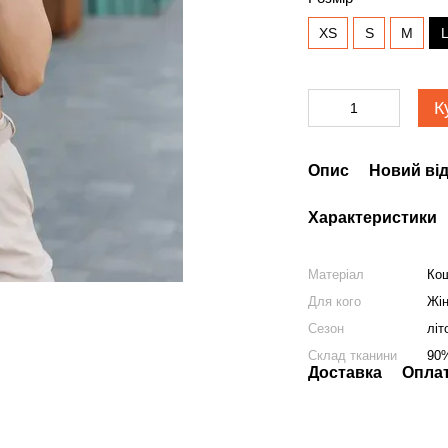
XS
S
M
К
Опис
Новий від
Характеристики
Матеріал
Ко
Для кого
Жі
Сезон
літ
Склад тканини
90
Доставка
Опла