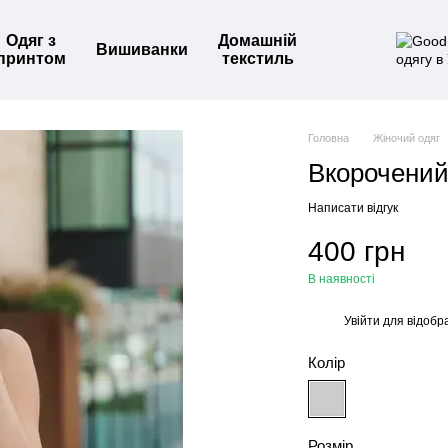
Одяг з
Домашній
Вишиванки
принтом
текстиль
Головна
Жіночий одяг
Вкорочений
Написати відгук
400 грн
В наявності
Увійти
для відобр
%
Колір
Розмір