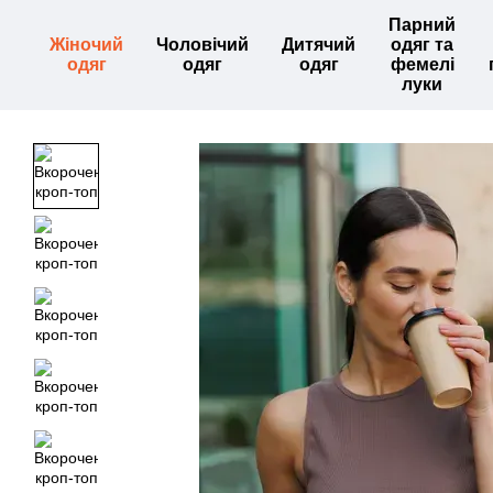
Перейти до основного контенту
Парний
Жіночий
Чоловічий
Дитячий
одяг та
одяг
одяг
одяг
фемелі
луки