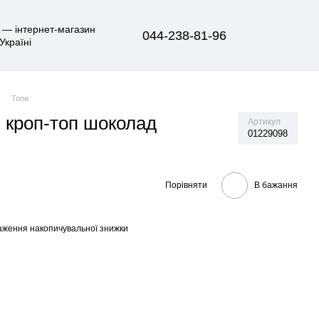
044-238-81-96
Топи
 кроп-топ шоколад
Артикул
01229098
Порівняти
В бажання
аження накопичувальної знижки