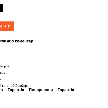
L
упити
гук або коментар
шкорсе
нкам
о
% котон 10% лайкра
та
Гарантія
Повернення
Гарантія