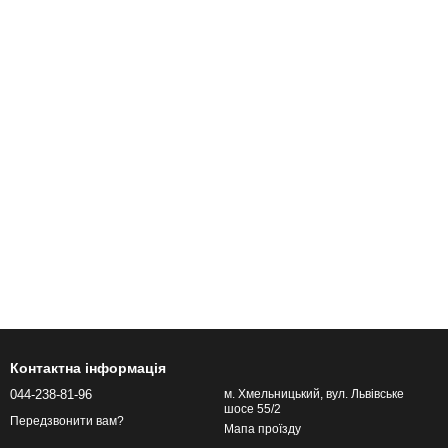
Контактна інформація
044-238-81-96
м. Хмельницький, вул. Львівське
шосе 55/2
Передзвонити вам?
Мапа проїзду