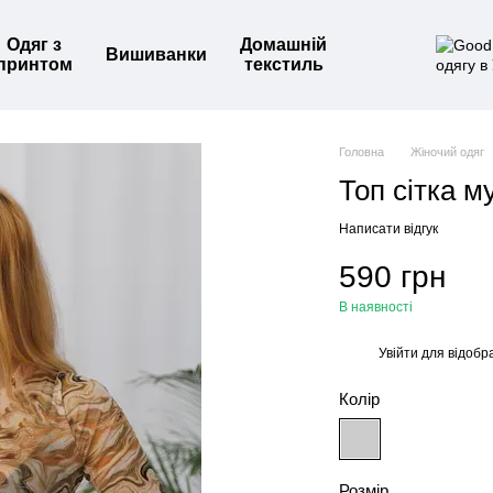
Одяг з
Домашній
Вишиванки
принтом
текстиль
Головна
Жіночий одяг
Топ сітка м
Написати відгук
590 грн
В наявності
Увійти
для відобр
%
Колір
Розмір