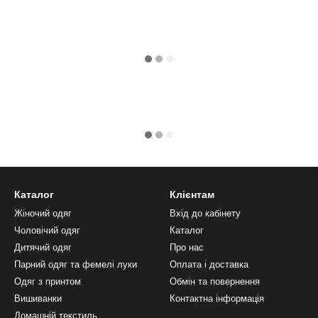
Каталог
Клієнтам
Жіночий одяг
Вхід до кабінету
Чоловічий одяг
Каталог
Дитячий одяг
Про нас
Парний одяг та фемелі луки
Оплата і доставка
Одяг з принтом
Обмін та повернення
Вишиванки
Контактна інформація
Домашній текстиль