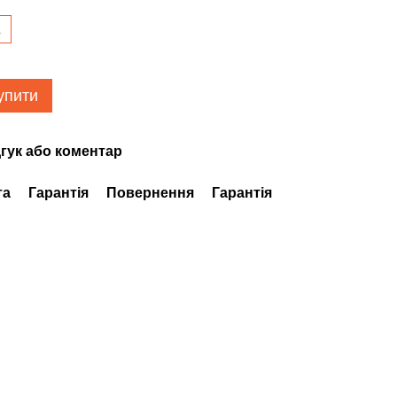
L
упити
гук або коментар
та
Гарантія
Повернення
Гарантія