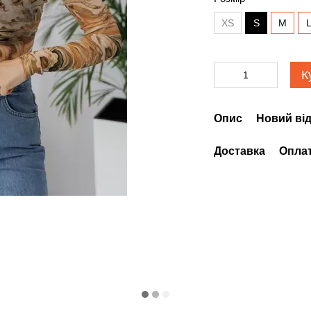
XS
S
M
К
Опис
Новий від
Доставка
Опла