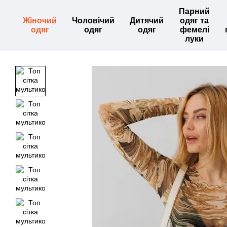
Перейти до основного контенту
Парний
Жіночий
Чоловічий
Дитячий
одяг та
одяг
одяг
одяг
фемелі
луки