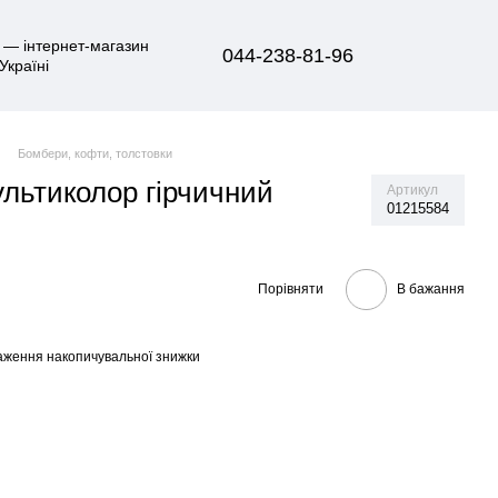
044-238-81-96
Бомбери, кофти, толстовки
ультиколор гірчичний
Артикул
01215584
Порівняти
В бажання
аження накопичувальної знижки