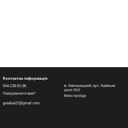
Контактна інформація
044-238-81-96
м. Хмельницький, вул. Львівське
шосе 55/2
Передзвонити вам?
Мапа проїзду
goodua22@gmail.com