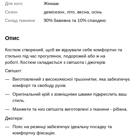
Для кого
Жінкам
Сезон
демісезон, літо, весна, осінь
Склад тканини
90% бавовна та 10% спандекс
Опис
Костюм створений, щоб ви відчували себе комфортно та
стильно під час прогулянок, подорожей або ж на
роботі..Костюм складається з світшота і джогерів.
Світшот:
Виготовлений з високоякісної трьохнитки, яка забезпечує
комфорт та свободу рухів.
Оригінальний крій з зовніщніми швами підкреслить ваш
стиль.
Манжети та низ світшота виготовлені з тканини - рібана.
Джогери:
Пояс на резинці забезпечує ідеальну посадку та
комфортну фіксацію.