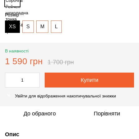
Розмір
XS
S
M
L
В наявності
1 590 грн
1 700 грн
Купити
Увійти
для відображення накопичувальної знижки
%
До обраного
Порівняти
Опис