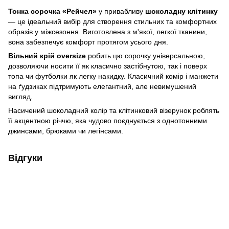
Тонка сорочка «Рейчел»
у привабливу
шоколадну клітинку
— це ідеальний вибір для створення стильних та комфортних
образів у міжсезоння. Виготовлена з м'якої, легкої тканини,
вона забезпечує комфорт протягом усього дня.
Вільний крій oversize
робить цю сорочку універсальною,
дозволяючи носити її як класично застібнутою, так і поверх
топа чи футболки як легку накидку. Класичний комір і манжети
на ґудзиках підтримують елегантний, але невимушений
вигляд.
Насичений шоколадний колір та клітинковий візерунок роблять
її акцентною річчю, яка чудово поєднується з однотонними
джинсами, брюками чи легінсами.
Відгуки