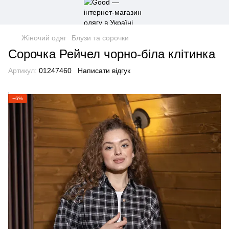
Жіночий одяг
Блузи та сорочки
Сорочка Рейчел чорно-біла клітинка
Артикул:
01247460
Написати відгук
−6%