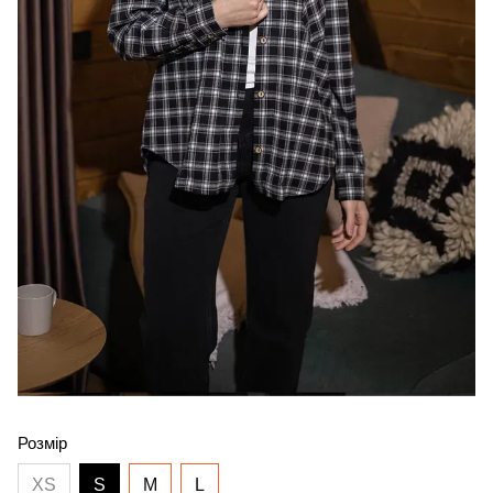
Розмір
XS
S
M
L