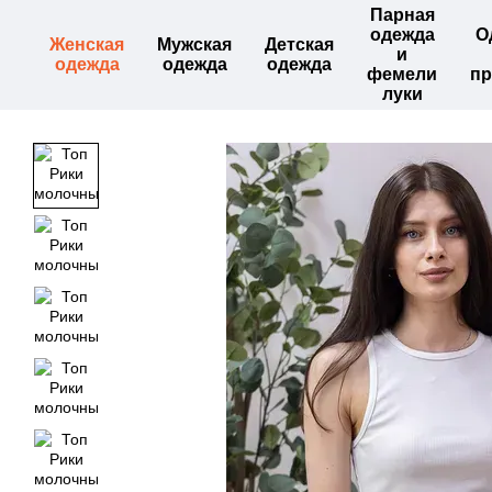
Парная
Перейти к основному контенту
одежда
О
Женская
Мужская
Детская
и
одежда
одежда
одежда
фемели
пр
луки