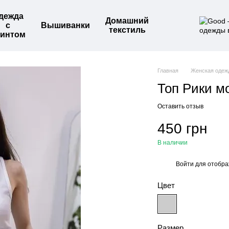
дежда
Домашний
с
Вышиванки
текстиль
интом
Главная
Женская одеж
Топ Рики м
Оставить отзыв
450 грн
В наличии
Войти
для отобра
%
Цвет
Размер