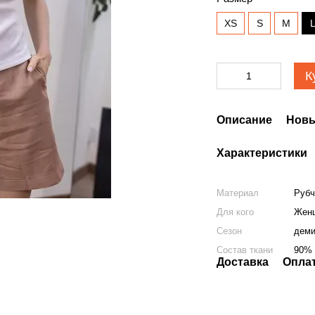
XS
S
M
К
Описание
Новы
Характеристики
Материал
Рубч
Для кого
Жен
Сезон
деми
Состав ткани
90% 
Доставка
Опла