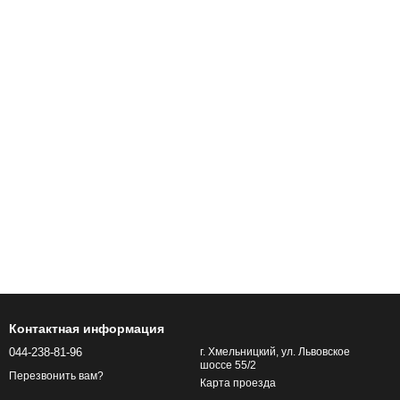
Контактная информация
044-238-81-96
г. Хмельницкий, ул. Львовское
шоссе 55/2
Перезвонить вам?
Карта проезда