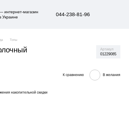
044-238-81-96
да
Топы
олочный
Артикул
01229085
К сравнению
В желания
жения накопительной скидки