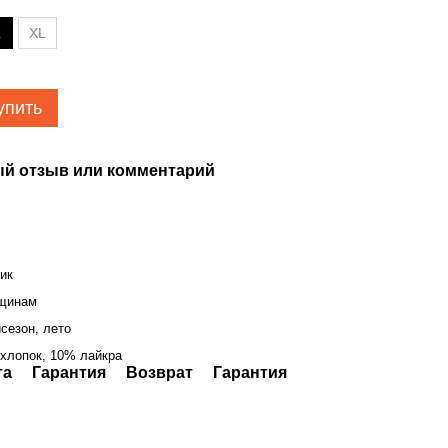
L
XL
упить
й отзыв или комментарий
ик
щинам
сезон, лето
хлопок, 10% лайкра
та
Гарантия
Возврат
Гарантия