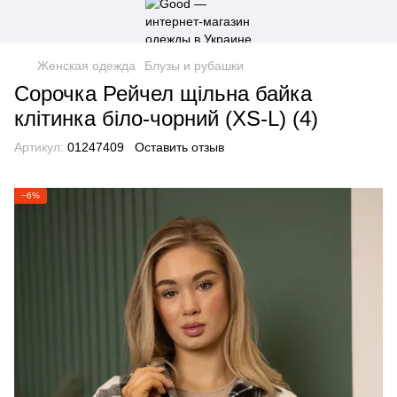
Женская одежда
Блузы и рубашки
Сорочка Рейчел щільна байка
клітинка біло-чорний (XS-L) (4)
Артикул:
01247409
Оставить отзыв
−6%