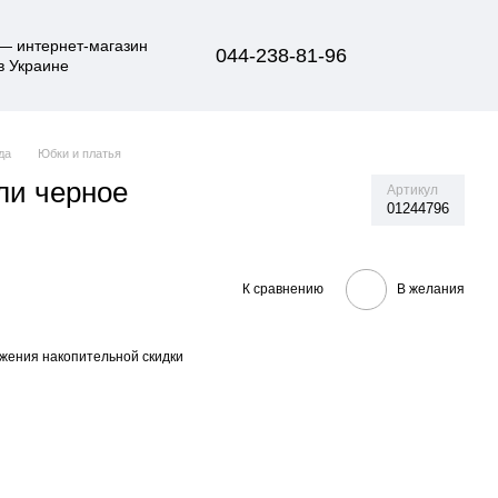
044-238-81-96
да
Юбки и платья
ли черное
Артикул
01244796
К сравнению
В желания
жения накопительной скидки