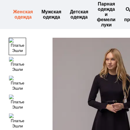
Парная
Перейти к основному контенту
одежда
О
Женская
Мужская
Детская
и
одежда
одежда
одежда
фемели
пр
луки