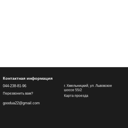
Контактная информация
044-238-81-96
г. Хмельницкий, ул. Львовское
шоссе 55/2
Перезвонить вам?
Карта проезда
goodua22@gmail.com