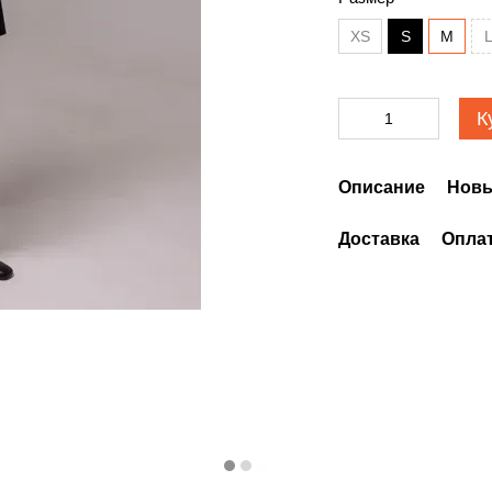
XS
S
M
К
Описание
Новы
Доставка
Опла