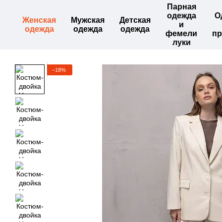
Парная
Перейти к основному контенту
одежда
О
Женская
Мужская
Детская
и
одежда
одежда
одежда
фемели
пр
луки
−18%