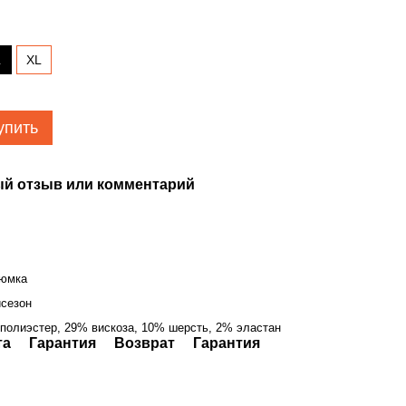
L
XL
упить
й отзыв или комментарий
тюмка
сезон
полиэстер, 29% вискоза, 10% шерсть, 2% эластан
та
Гарантия
Возврат
Гарантия