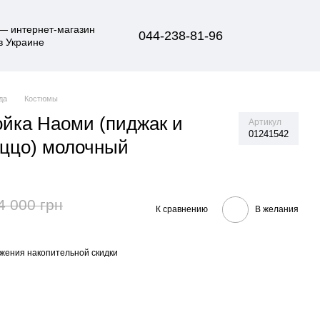
044-238-81-96
да
Костюмы
йка Наоми (пиджак и
Артикул
01241542
ццо) молочный
4 000 грн
К сравнению
В желания
жения накопительной скидки