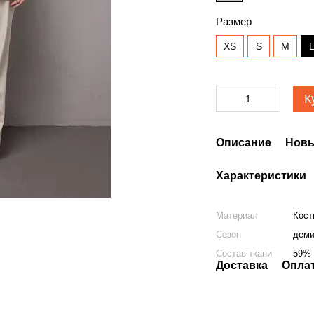
Размер
XS
S
M
К
Описание
Новы
Характеристики
Материал
Кос
Сезон
деми
Состав ткани
59% 
Доставка
Опла