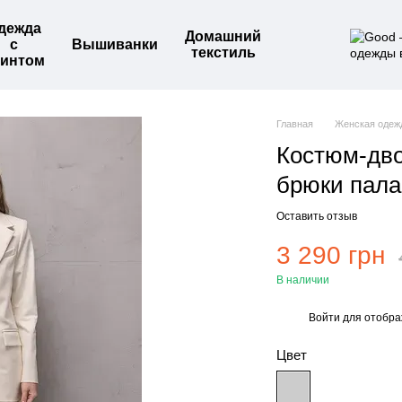
дежда
Домашний
с
Вышиванки
текстиль
интом
Главная
Женская одеж
Костюм-дво
брюки пала
Оставить отзыв
3 290 грн
В наличии
Войти
для отобра
%
Цвет