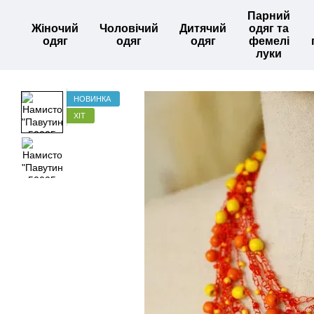
Перейти до основного контенту
Парний
Жіночий
Чоловічий
Дитячий
одяг та
одяг
одяг
одяг
фемелі
луки
НОВИНКА
ХІТ