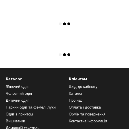
Каталог
Клієнтам
Жіночий одяг
Вхід до кабінету
Чоловічий одяг
Каталог
Дитячий одяг
Про нас
Парний одяг та фемелі луки
Оплата і доставка
Одяг з принтом
Обмін та повернення
Вишиванки
Контактна інформація
Домашній текстиль