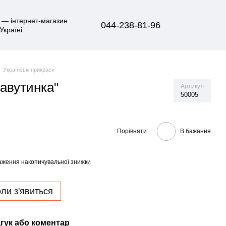
044-238-81-96
Українські прикраси
авутинка"
Артикул
50005
Порівняти
В бажання
аження накопичувальної знижки
ли з'явиться
гук або коментар