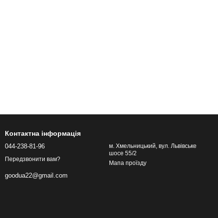
Контактна інформація
044-238-81-96
м. Хмельницький, вул. Львівське
шосе 55/2
Передзвонити вам?
Мапа проїзду
goodua22@gmail.com