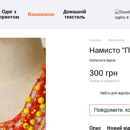
Одяг з
Домашній
Вишиванки
принтом
текстиль
Головна
Вишиванки
Намисто "П
Написати відгук
300 грн
Немає в наявності
Увійти
для відобр
%
Повідомити, ко
Опис
Новий від