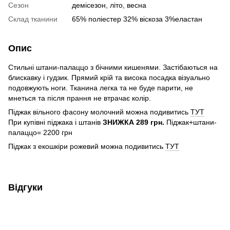
Сезон
демісезон, літо, весна
Склад тканини
65% поліестер 32% віскоза 3%еластан
Опис
Стильні штани-палаццо з бічними кишенями. Застібаються на
блискавку і гудзик. Прямий крій та висока посадка візуально
подовжують ноги. Тканина легка та не буде парити, не
мнеться та після прання не втрачає колір.
Піджак вільного фасону молочний можна подивитись
ТУТ
При купівні піджака і штанів
ЗНИЖКА 289 грн.
Піджак+штани-
палаццо= 2200 грн
Піджак з екошкіри рожевий можна подивитись
ТУТ
Відгуки