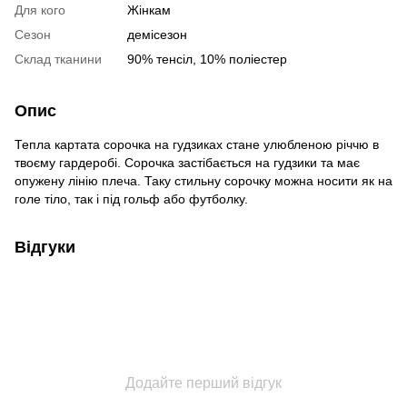
Для кого
Жінкам
Сезон
демісезон
Склад тканини
90% тенсіл, 10% поліестер
Опис
Тепла картата сорочка на гудзиках стане улюбленою річчю в
твоєму гардеробі. Сорочка застібається на гудзики та має
опужену лінію плеча. Таку стильну сорочку можна носити як на
голе тіло, так і під гольф або футболку.
Відгуки
Додайте перший відгук