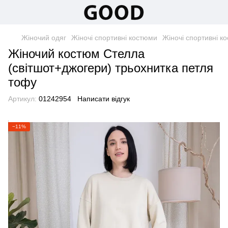
Жіночий одяг
Жіночі спортивні костюми
Жіночі спортивні 
Жіночий костюм Стелла
(світшот+джогери) трьохнитка петля
тофу
Артикул:
01242954
Написати відгук
−11%