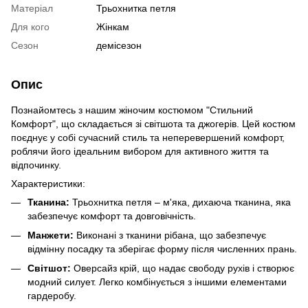
Матеріал
Трьохнитка петля
Для кого
Жінкам
Сезон
демісезон
Опис
Познайомтесь з нашим жіночим костюмом "Стильний
Комфорт", що складається зі світшота та джогерів. Цей костюм
поєднує у собі сучасний стиль та неперевершений комфорт,
роблячи його ідеальним вибором для активного життя та
відпочинку.
Характеристики:
Тканина:
Трьохнитка петля – м'яка, дихаюча тканина, яка
забезпечує комфорт та довговічність.
Манжети:
Виконані з тканини рібана, що забезпечує
відмінну посадку та зберігає форму після численних прань.
Світшот:
Оверсайз крій, що надає свободу рухів і створює
модний силует. Легко комбінується з іншими елементами
гардеробу.