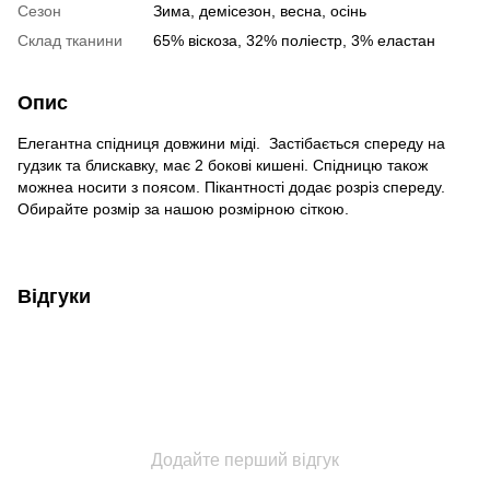
Сезон
Зима, демісезон, весна, осінь
Склад тканини
65% віскоза, 32% поліестр, 3% еластан
Опис
Елегантна спідниця довжини міді. Застібається спереду на
гудзик та блискавку, має 2 бокові кишені. Спідницю також
можнеа носити з поясом. Пікантності додає розріз спереду.
Обирайте розмір за нашою розмірною сіткою.
Відгуки
Додайте перший відгук