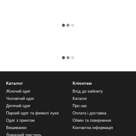
Каталог
Клієнтам
Жіночий одяг
Вхід до кабінету
Чоловічий одяг
Каталог
Дитячий одяг
Про нас
Парний одяг та фемелі луки
Оплата і доставка
Одяг з принтом
Обмін та повернення
Вишиванки
Контактна інформація
Домашній текстиль