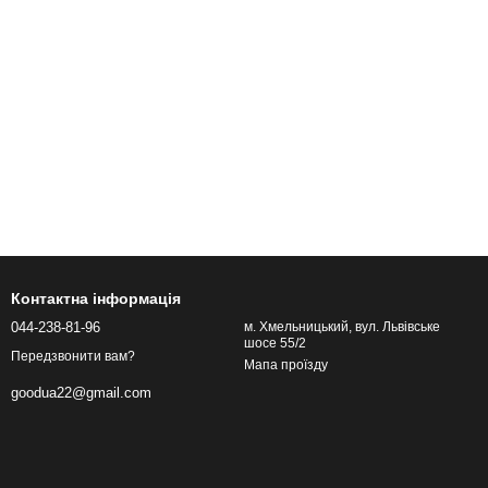
Контактна інформація
044-238-81-96
м. Хмельницький, вул. Львівське
шосе 55/2
Передзвонити вам?
Мапа проїзду
goodua22@gmail.com