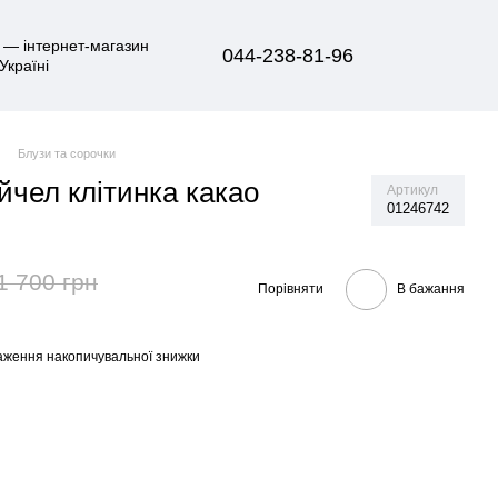
044-238-81-96
Блузи та сорочки
йчел клітинка какао
Артикул
01246742
1 700 грн
Порівняти
В бажання
аження накопичувальної знижки