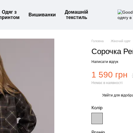
Одяг з
Домашній
Вишиванки
принтом
текстиль
Головна
Жіночий одяг
Сорочка Ре
Написати відгук
1 590 грн
Немає в наявності
Увійти
для відобр
%
Колір
Розмір