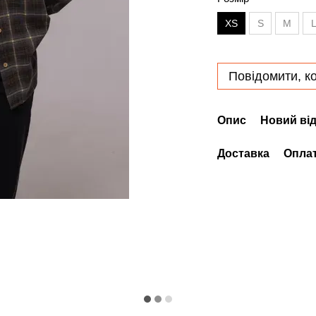
XS
S
M
Повідомити, ко
Опис
Новий від
Доставка
Опла