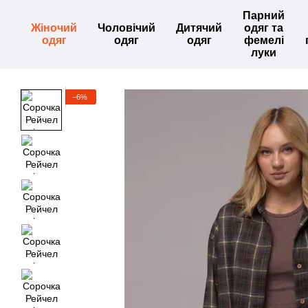
Перейти до основного контенту
Парний
Жіночий
Чоловічий
Дитячий
одяг та
одяг
одяг
одяг
фемелі
луки
−6%