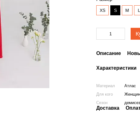
XS
S
M
К
Описание
Новы
Характеристики
Материал
Атлас
Для кого
Женщи
Сезон
демисе
Доставка
Опла