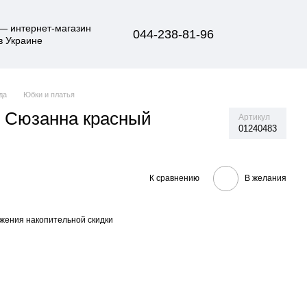
044-238-81-96
да
Юбки и платья
 Сюзанна красный
Артикул
01240483
К сравнению
В желания
жения накопительной скидки