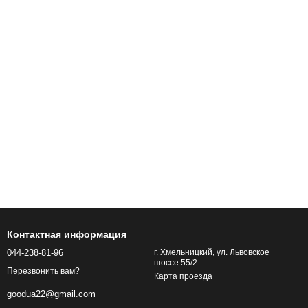
Контактная информация
044-238-81-96
г. Хмельницкий, ул. Львовское
шоссе 55/2
Перезвонить вам?
Карта проезда
goodua22@gmail.com