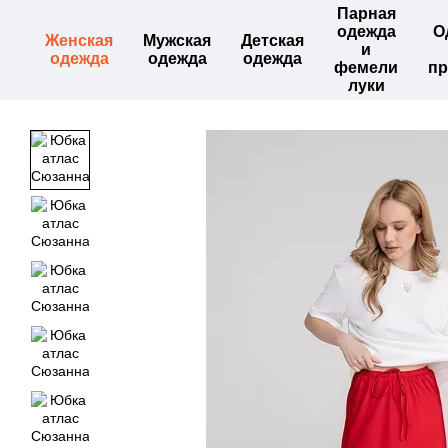
Парная
Перейти к основному контенту
одежда
О
Женская
Мужская
Детская
и
одежда
одежда
одежда
фемели
пр
луки