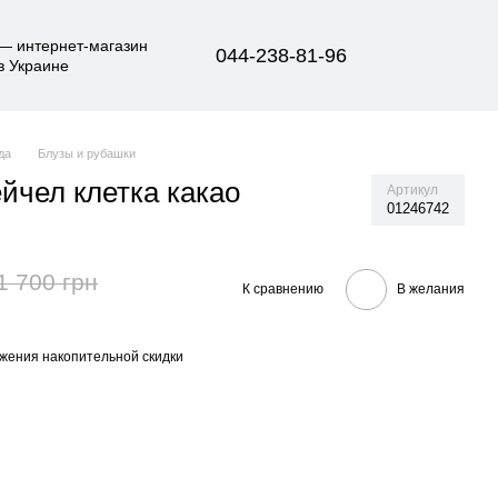
044-238-81-96
да
Блузы и рубашки
йчел клетка какао
Артикул
01246742
1 700 грн
К сравнению
В желания
жения накопительной скидки