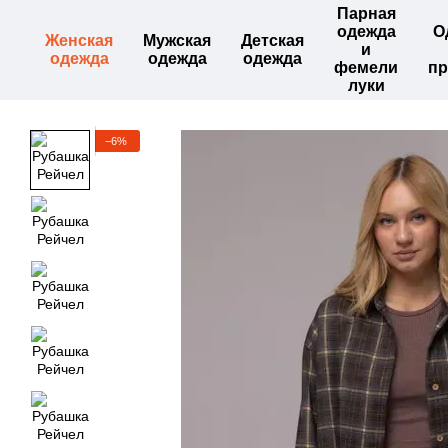
Парная
Перейти к основному контенту
одежда
О
Женская
Мужская
Детская
и
одежда
одежда
одежда
фемели
пр
луки
−6%