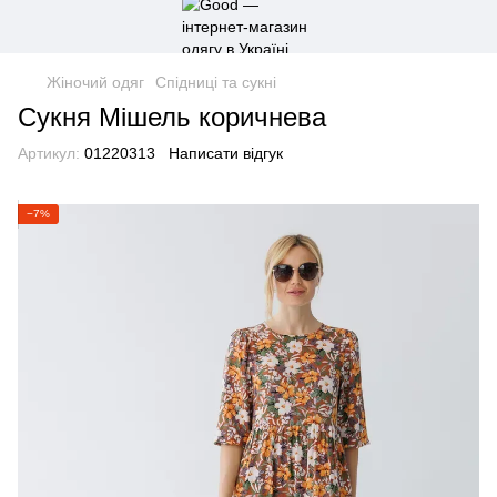
Жіночий одяг
Спідниці та сукні
Сукня Мішель коричнева
Артикул:
01220313
Написати відгук
−7%