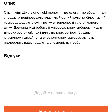
Опис
Сукня міді Etika в стилі old money — це елегантне вбрання для
справжніх поціновувачів класики. Чорний колір та білосніжний
комірець додають сукні нотку витонченості та стриманого
шику. Довжина міді робить її універсальним вибором як для
ділових зустрічей, так і для стильних вечірок. Завдяки
класичному дизайну та високоякісним матеріалам, сукня
підкреслить вашу грацію та впевненість у собі.
Відгуки
Додайте перший відгук
Написати відгук