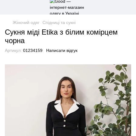
Жіночий одяг
Спідниці та сукні
Сукня міді Etika з білим комірцем
чорна
Артикул:
01234159
Написати відгук