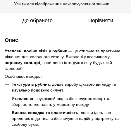
Увійти
для відображення накопичувальної знижки
%
До обраного
Порівняти
Опис
Утеплені лосіни «Ізі» у рубчик
— це стильне та практичне
рішення для холодного сезону. Виконані у класичному
чорному кольорі
, вони легко інтегруються у будь-який
гардероб.
Особливості моделі:
Текстура в рубчик
: додає виробу цікавого вигляду та
візуально подовжує силует.
Утеплення
: внутрішній шар забезпечує комфорт та
зберігає тепло навіть у морозяну погоду.
Висока посадка та еластичність
: лосіни ідеально
прилягають до тіла, забезпечуючи надійну підтримку та
свободу рухів.