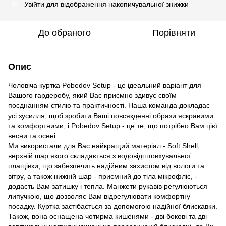
Увійти
для відображення накопичувальної знижки
%
До обраного
Порівняти
Опис
Чоловіча куртка Pobedov Setup - це ідеальний варіант для
Вашого гардеробу, який Вас приємно здивує своїм
поєднанням стилю та практичності. Наша команда докладає
усі зусилля, щоб зробити Ваші повсякденні образи яскравими
та комфортними, і Pobedov Setup - це те, що потрібно Вам цієї
весни та осені.
Ми використали для Вас найкращий матеріал - Soft Shell,
верхній шар якого складається з водовідштовхувальної
плащівки, що забезпечить надійним захистом від вологи та
вітру, а також нижній шар - приємний до тіла мікрофліс, -
додасть Вам затишку і тепла. Манжети рукавів регулюються
липучкою, що дозволяє Вам відрегулювати комфортну
посадку. Куртка застібається за допомогою надійної блискавки.
Також, вона оснащена чотирма кишенями - дві бокові та дві