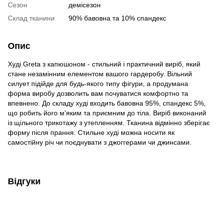
Сезон
демісезон
Склад тканини
90% бавовна та 10% спандекс
Опис
Худі Greta з капюшоном - стильний і практичний виріб, який
стане незамінним елементом вашого гардеробу. Вільний
силует підійде для будь-якого типу фігури, а продумана
форма виробу дозволить вам почуватися комфортно та
впевнено. До складу худі входить бавовна 95%, спандекс 5%,
що робить його м'яким та приємним до тіла. Виріб виконаний
із щільного трикотажу з утепленням. Тканина відмінно зберігає
форму після прання. Стильне худі можна носити як
самостійну річ чи поєднувати з джоггерами чи джинсами.
Відгуки