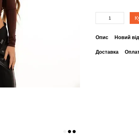
К
Опис
Новий від
Доставка
Опла