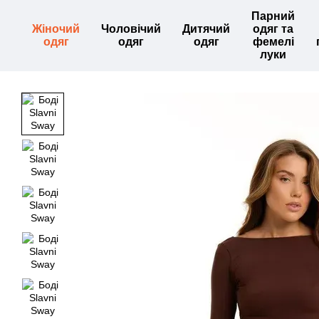
Перейти до основного контенту
Парний
Жіночий
Чоловічий
Дитячий
одяг та
одяг
одяг
одяг
фемелі
луки