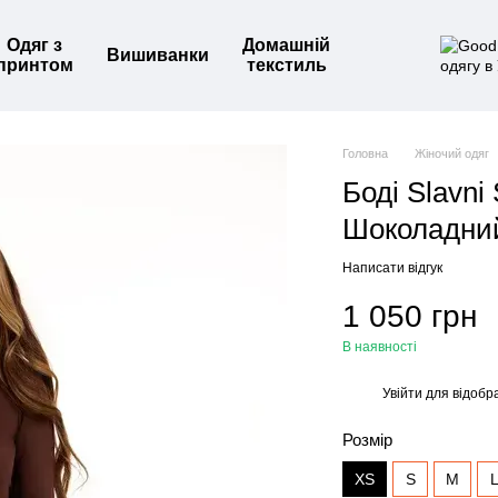
Одяг з
Домашній
Вишиванки
принтом
текстиль
Головна
Жіночий одяг
Боді Slavni
Шоколадни
Написати відгук
1 050 грн
В наявності
Увійти
для відобр
%
Розмір
XS
S
M