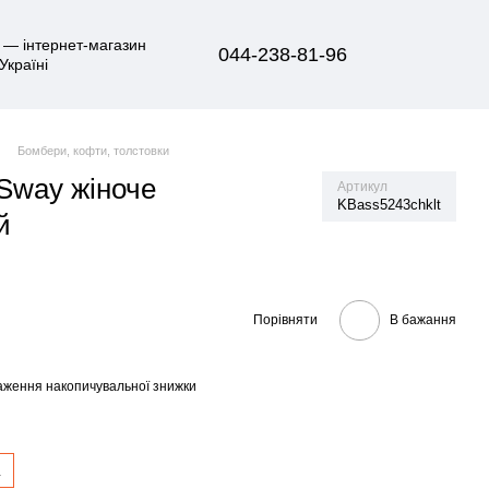
044-238-81-96
Бомбери, кофти, толстовки
 Sway жіноче
Артикул
KBass5243chklt
й
Порівняти
В бажання
аження накопичувальної знижки
L