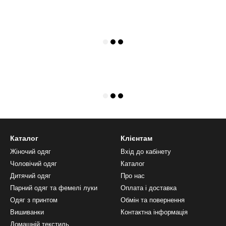
Каталог
Клієнтам
Жіночий одяг
Вхід до кабінету
Чоловічий одяг
Каталог
Дитячий одяг
Про нас
Парний одяг та фемелі луки
Оплата і доставка
Одяг з принтом
Обмін та повернення
Вишиванки
Контактна інформація
Домашній текстиль