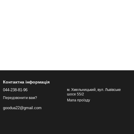
Контактна інформація
044-238-81-96
м. Хмельницький, вул. Львівське
шосе 55/2
Передзвонити вам?
Мапа проїзду
goodua22@gmail.com